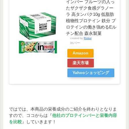
0.16～
インバー フルーツの入っ
ミン
1.1㎎
1.4㎎
0.86㎎
たザクザク食感グラノー
B1
ラ 高タンパク10g 低脂肪
ビタ
0.16～
植物性プロテイン 鉄分 プ
ミン
1.2㎎
1.6㎎
0.99㎎
ロテインの働き強めるEル
B2
チン配合 森永製菓
ビタ
created by
Rinker
0.16～
inバー
ミン
1.1㎎
1.4㎎
0.86㎎
B6
Amazon
葉酸
16～149㎍
240㎍
240㎍
楽天市場
ビタ
ミン
0.59㎍
2.4㎍
2.4㎍
Yahooショッピング
B12
「日本人の食事摂取基準（2020年版）」策
ではでは、本商品の栄養成分のご紹介を終わりとなりま
定検討会報告書
すので、ココからは『
他社のプロテインバーと栄養内容
を比較
』していきます！