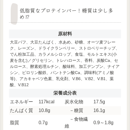
低脂質なプロテインバー！糖質は少し多
め⁉
原材料
大豆パフ、大豆たんぱく、水あめ、砂糖、オーツ麦フレー
ク、レーズン、ドライクランベリー、ストロベリーチップ、
でん粉加工品、カラメルシロップ、食塩、モルトエキス(小
麦を含む)／グリセリン、トレハロース、香料、炭酸Ca、セ
ルロース、酵素処理ルチン、酸味料、加工デンプン、ナイア
シン、ピロリン酸鉄、パントテン酸Ca、調味料(アミノ酸
等)、アカキャベツ色素、乳化剤、V.B6、V.B2、V.B1、葉
酸、V.B12
栄養成分表
エネルギー
117kcal
炭水化物
17.5g
たんぱく質
10.8g
－糖質
16.1g
－食物繊
脂質
0.7g
0.9～1.8g
維