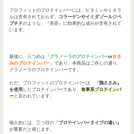
プロフィットのプロテインバーには、ビタミンやミネラ
ルは含有されておらず、
コラーゲンやイミダゾールジペ
プチド
のような、『美容』に効果的な成分が含有されて
います。
最後に、三つめは『
グラノーラのプロテインバー
or
ささ
みのプロテインバー
』であり、本商品はご存じの通り、
グラノーラのプロテインバーです。
ただ、プロフィットのプロテインバーは、『
鶏ささみ』
を使用
したプロテインバーであり、
食事系プロテインバ
ー
と言われています。
個人的には、三つ目の『
プロテインバータイプの違い』
が重要だと感じます。