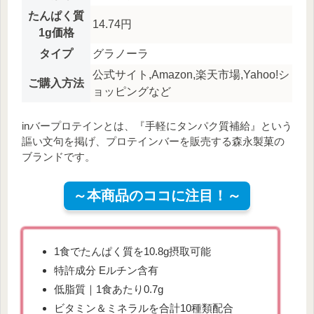
たんぱく質
14.74円
1g価格
タイプ
グラノーラ
公式サイト,Amazon,楽天市場,Yahoo!シ
ご購入方法
ョッピングなど
inバープロテインとは、『手軽にタンパク質補給』という
謳い文句を掲げ、プロテインバーを販売する森永製菓の
ブランドです。
～本商品のココに注目！～
1食でたんぱく質を10.8g摂取可能
特許成分 Eルチン含有
低脂質｜1食あたり0.7g
ビタミン＆ミネラルを合計10種類配合