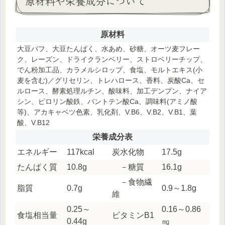
原材料や栄養成分について
原材料
大豆パフ、大豆たんぱく、水あめ、砂糖、オーツ麦フレー
ク、レーズン、ドライクランベリー、ストロベリーチップ、
でん粉加工品、カラメルシロップ、食塩、モルトエキス(小
麦を含む)／グリセリン、トレハロース、香料、炭酸Ca、セ
ルロース、酵素処理ルチン、酸味料、加工デンプン、ナイア
シン、ピロリン酸鉄、パントテン酸Ca、調味料(アミノ酸
等)、アカキャベツ色素、乳化剤、V.B6、V.B2、V.B1、葉
酸、V.B12
栄養成分表
エネルギー
117kcal
炭水化物
17.5g
たんぱく質
10.8g
－糖質
16.1g
－食物繊
脂質
0.7g
0.9～1.8g
維
0.25～
0.16～0.86
食塩相当量
ビタミンB1
0.44g
㎎