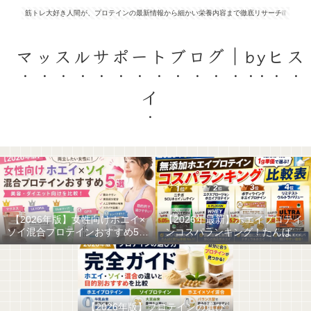
筋トレ大好き人間が、プロテインの最新情報から細かい栄養内容まで徹底リサーチ❕❕
マッスルサポートブログ｜byヒス
イ
【2026年版】女性向けホエイ×
【2026年最新】ホエイプロテイ
ソイ混合プロテインおすすめ5選
ンコスパランキング！たんぱく
｜美容・ダイエット向けを比較
質1g単価で選ぶ最強の無添加ホ
エイはこれだ！
【2026年版】プロテインの選び