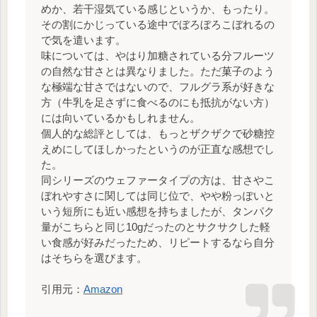
めか、若干湿気ている感じというか、もったり。
その割にかじっている途中でぼろぼろこぼれるの
で気を遣います。
味については、やはり加糖されている分フルーツ
の自然な甘さとは異なりました。ただ菓子のよう
な極端な甘さではないので、フルグラ系が好きな
方（牛乳を足さずに食べるのにも抵抗がない方）
には向いているかもしれません。
個人的な総評としては、もっとザクザクで砂糖控
えめにしてほしかったというのが正直な感想でし
た。
同シリーズのウェファータイプの方は、甘さやこ
ぼれやすさに関しては同じ位で、やや粉っぽいと
いう短所にも近い感想を持ちましたが、タンパク
量がこちらと同じ10gだったのとサクサクした軽
い食感が好みだったため、リピートするなら自分
はそちらを選びます。
引用元：
Amazon