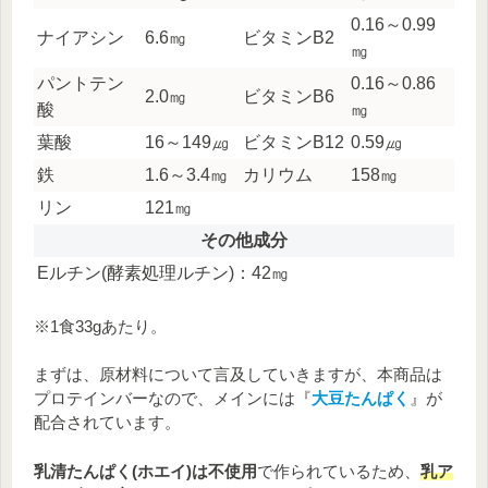
0.16～0.99
ナイアシン
6.6㎎
ビタミンB2
㎎
パントテン
0.16～0.86
2.0㎎
ビタミンB6
酸
㎎
葉酸
16～149㎍
ビタミンB12
0.59㎍
鉄
1.6～3.4㎎
カリウム
158㎎
リン
121㎎
その他成分
Eルチン(酵素処理ルチン)：42㎎
※1食33gあたり。
まずは、原材料について言及していきますが、本商品は
プロテインバーなので、メインには『
大豆たんぱく
』が
配合されています。
乳清たんぱく(ホエイ)は不使用
で作られているため、
乳ア