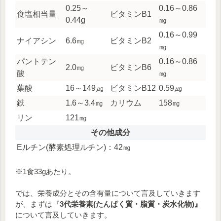
0.25～
0.16～0.86
食塩相当量
ビタミンB1
0.44g
㎎
0.16～0.99
ナイアシン
6.6㎎
ビタミンB2
㎎
パントテン
0.16～0.86
2.0㎎
ビタミンB6
酸
㎎
葉酸
16～149㎍
ビタミンB12
0.59㎍
鉄
1.6～3.4㎎
カリウム
158㎎
リン
121㎎
その他成分
Eルチン(酵素処理ルチン)：42㎎
※1食33gあたり。
では、栄養成分とその含有量について言及していきます
が、まずは『
3代栄養素(たんぱく質・脂質・炭水化物)』
について言及していきます。