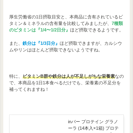
【ビタミン・ミネラルの含有量と1
日摂取量】
厚生労働省の1日摂取目安と、本商品に含有されているビ
タミン＆ミネラルの含有量を比較してみましたが、
7種類
のビタミンは『1/4〜1/2日分』
ほど摂取できるようです。
本商品1
1日摂取推奨
1日摂取推奨
日摂取量
量
量
※²（女
※²（男
また、
鉄分は『1/3日分』
ほど摂取できますが、カルシウ
ムやリンはほとんど摂取できないようですね。
※¹
性）
性）
カリ
158㎎
2000㎎
2500㎎
ウム
リン
121㎎
800㎎
1000㎎
特に、
ビタミンB群や鉄分は人が不足しがちな栄養素
なの
鉄
1.6～3.4㎎
6.5㎎
7.5㎎
で、本商品を1日1本食べるだけでも、栄養素の不足分を
補ってくれますね！
ナイ
アシ
6.6㎎
11㎎
15㎎
ン
パン
トテ
2.0㎎
5㎎
5㎎
inバー プロテイン グラノ
ン酸
ーラ (14本入×1箱) プロテ
ビタ