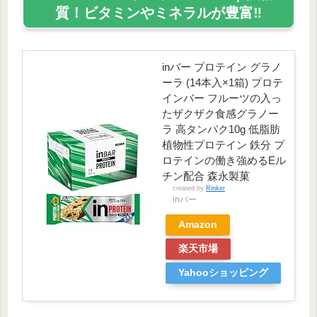
質！ビタミンやミネラルが豊富‼
inバー プロテイン グラノ
ーラ (14本入×1箱) プロテ
インバー フルーツの入っ
たザクザク食感グラノー
ラ 高タンパク10g 低脂肪
植物性プロテイン 鉄分 プ
ロテインの働き強めるEル
チン配合 森永製菓
created by
Rinker
inバー
Amazon
楽天市場
Yahooショッピング