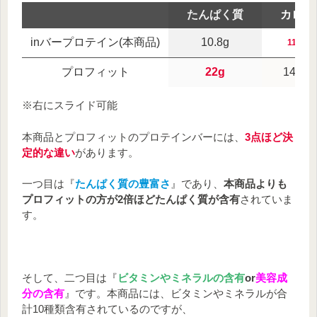
たんぱく質
カロリ
inバープロテイン(本商品)
10.8g
117kca
プロフィット
22g
140kca
※右にスライド可能
本商品とプロフィットのプロテインバーには、
3点ほど決
定的な違い
があります。
一つ目は『
たんぱく質の豊富さ
』であり、
本商品よりも
プロフィットの方が2倍ほどたんぱく質が含有
されていま
す。
そして、二つ目は『
ビタミンやミネラルの含有
or
美容成
分の含有
』です。本商品には、ビタミンやミネラルが合
計10種類含有されているのですが、