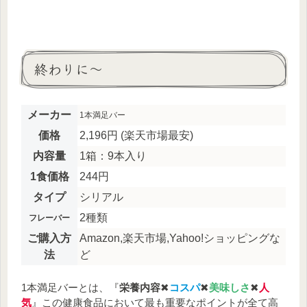
終わりに～
メーカー
1本満足バー
価格
2,196円 (楽天市場最安)
内容量
1箱：9本入り
1食価格
244円
タイプ
シリアル
2種類
フレーバー
ご購入方
Amazon,楽天市場,Yahoo!ショッピングな
法
ど
1本満足バーとは、『
栄養内容
✖
コスパ
✖
美味しさ
✖
人
気
』この健康食品において最も重要なポイントが全て高