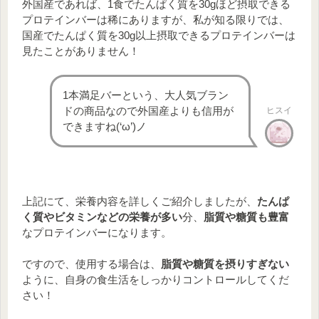
外国産であれば、1食でたんぱく質を30gほど摂取できる
プロテインバーは稀にありますが、私が知る限りでは、
国産でたんぱく質を30g以上摂取できるプロテインバーは
見たことがありません！
1本満足バーという、大人気ブラン
ドの商品なので外国産よりも信用が
ヒスイ
できますね(‘ω’)ノ
上記にて、栄養内容を詳しくご紹介しましたが、
たんぱ
く質やビタミンなどの栄養が多い
分、
脂質や糖質も豊富
なプロテインバーになります。
ですので、使用する場合は、
脂質や糖質を摂りすぎない
ように、自身の食生活をしっかりコントロールしてくだ
さい！