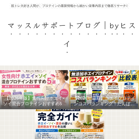
筋トレ大好き人間が、プロテインの最新情報から細かい栄養内容まで徹底リサーチ❕❕
マッスルサポートブログ｜byヒス
イ
【2026年版】女性向けホエイ×
【2026年最新】ホエイプロテイ
ソイ混合プロテインおすすめ5選
ンコスパランキング！たんぱく
｜美容・ダイエット向けを比較
質1g単価で選ぶ最強の無添加ホ
エイはこれだ！
【2026年版】プロテインの選び