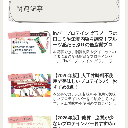
関連記事
inバープロテイン グラノーラの
プロテインバー
口コミや栄養内容を調査！フル
ーツ感たっぷりの低脂質プロテ
インバー！
本記事では、脂質制限やダイエットの
お供に最適な低脂質なプロテインバ
ー、『inバープロテイン グラノーラ』
の口コミ評判や栄養内容を徹底的に調
査しています！特に、本商品の特長で
ある『栄養内容』を他社のプロテイン
【2026年版】人工甘味料不使
プロテインまとめ
バーと比較して本商品の「凄み」を解
用で美味しいプロテインバーお
説しています！
すすめ5選！
本記事では、人工甘味料不使用で美味
しいプロテインバーをご紹介していま
す。人工甘味料不使用のプロテインバ
ーは稀です。その中でも、美味しさや
栄養内容が優れているプロテインバー
を厳選しご紹介します。
【2026年版】糖質・脂質が少
プロテインまとめ
ないプロテインバーおすすめ5