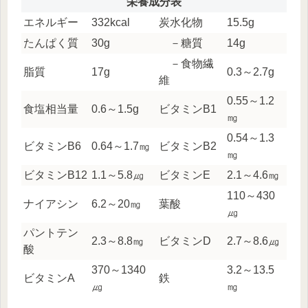
栄養成分表
エネルギー
332kcal
炭水化物
15.5g
たんぱく質
30g
－糖質
14g
－食物繊
脂質
17g
0.3～2.7g
維
0.55～1.2
食塩相当量
0.6～1.5g
ビタミンB1
㎎
0.54～1.3
ビタミンB6
0.64～1.7㎎
ビタミンB2
㎎
ビタミンB12
1.1～5.8㎍
ビタミンE
2.1～4.6㎎
110～430
ナイアシン
6.2～20㎎
葉酸
㎍
パントテン
2.3～8.8㎎
ビタミンD
2.7～8.6㎍
酸
370～1340
3.2～13.5
ビタミンA
鉄
㎍
㎎