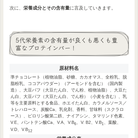
次に、
栄養成分とその含有量
に言及していきます。
5代栄養素の含有量が良くも悪くも豊
富なプロテインバー！
原材料名
準チョコレート（植物油脂、砂糖、カカオマス、全粉乳、脱
脂粉乳、ココアパウダー）（アーモンドを含む）（国内製
造）、大豆パフ（大豆たん白、でん粉、植物油脂）、大豆た
ん白、大豆パフ（大豆たん白、でん粉）（小麦を含む）、乳
等を主要原料とする食品、ホエイたん白、カラメルソース／
トレハロース、炭酸Ca、乳化剤、香料、甘味料（スクラロ
ース）、ピロリン酸第二鉄、ナイアシン、タマリンド色素、
V.E、パントテン酸Ca、V.A、V.B
、V. B2、V.B
、葉酸、
6
1
V.D、V.B
12