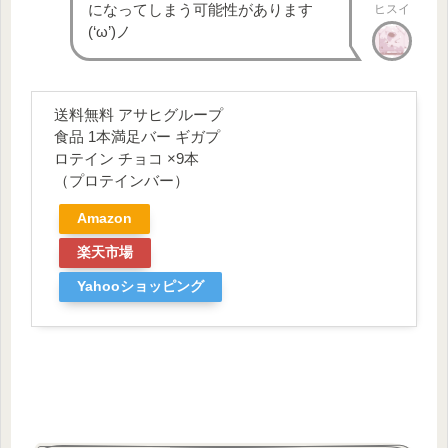
㎎
になってしまう可能性があります
ヒスイ
B1
(‘ω’)ノ
ビタ
0.54～1.3
ミン
1.2㎎
1.6㎎
㎎
B2
ビタ
送料無料 アサヒグループ
0.64～1.7
ミン
1.1㎎
1.4㎎
食品 1本満足バー ギガプ
㎎
B6
ロテイン チョコ ×9本
ビタ
370～
（プロテインバー）
650㎍
850㎍
ミンA
1340㎍
Amazon
ビタ
ミン
1.1～5.8㎍
2.4㎍
2.4㎍
楽天市場
B12
Yahooショッピング
ビタ
2.1～4.6㎎
5㎎
6㎎
ミンE
ビタ
2.7～8.6㎍
5.5㎍
5.5㎍
ミンD