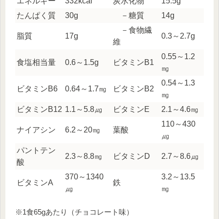
エネルギー
332kcal
炭水化物
15.5g
たんぱく質
30g
－糖質
14g
－食物繊
脂質
17g
0.3～2.7g
維
0.55～1.2
食塩相当量
0.6～1.5g
ビタミンB1
㎎
0.54～1.3
ビタミンB6
0.64～1.7㎎
ビタミンB2
㎎
ビタミンB12
1.1～5.8㎍
ビタミンE
2.1～4.6㎎
110～430
ナイアシン
6.2～20㎎
葉酸
㎍
パントテン
2.3～8.8㎎
ビタミンD
2.7～8.6㎍
酸
370～1340
3.2～13.5
ビタミンA
鉄
㎍
㎎
※1食65gあたり（チョコレート味）