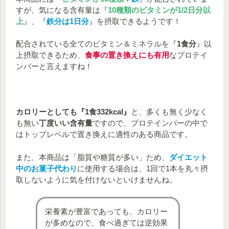
安量～
すが、気になる含有量は『
10種類のビタミンが1/2日分以
上
』、『
鉄分は1日分
』を摂取できるようです！
配合されている全てのビタミン＆ミネラルを『
1食分
』以
本商品1
1日摂取推奨
1日摂取推奨
上摂取できるため、
食事の置き換えにも有用
なプロテイ
日摂取量
量
量
ンバーと言えますね！
※²（女
※²（男
※¹
性）
性）
3.2～13.5
鉄
6.5㎎
7.5㎎
㎎
カロリーとしても『1食332kcal』
と、多くも無く少なく
110～430
も無い
丁度いい含有量
ですので、プロテインバーの中で
葉酸
240㎍
240㎍
㎍
はトップレベルで置き換えに適性のある商品です。
ナイ
アシ
6.2～20㎎
11㎎
15㎎
また、本商品は「脂質や糖質が多い」ため、
ダイエット
ン
中のお菓子代わり
に使用する場合は、1回で1本を丸々摂
パン
取しないように気を付けないといけませんね。
トテ
2.3～8.8㎎
5㎎
5㎎
ン酸
栄養素が豊富であっても、カロリー
ビタ
0.55～1.2
が多めなので、食べ過ぎては逆効果
ミン
1.1㎎
1.4㎎