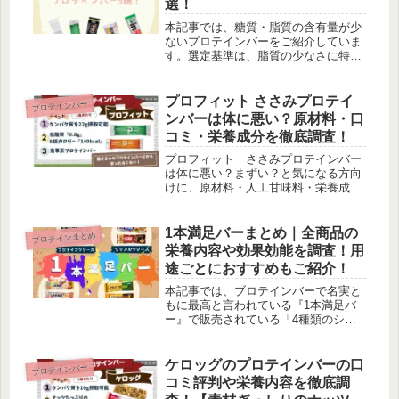
選！
本記事では、糖質・脂質の含有量が少
ないプロテインバーをご紹介していま
す。選定基準は、脂質の少なさに特化
したものや糖質の少なさに特化したも
の。さらに、糖質・脂質ともに含有量
が少ないものをご紹介しています。
プロフィット ささみプロテイ
プロテインバー
ンバーは体に悪い？原材料・口
コミ・栄養成分を徹底調査！
プロフィット｜ささみプロテインバー
は体に悪い？まずい？と気になる方向
けに、原材料・人工甘味料・栄養成
分・口コミ評判を徹底調査！低脂質＆
高タンパクな特徴や、おすすめな人・
注意点も詳しく解説します。
1本満足バーまとめ｜全商品の
プロテインまとめ
栄養内容や効果効能を調査！用
途ごとにおすすめもご紹介！
本記事では、ブロテインバーで名実と
もに最高と言われている『1本満足バ
ー』で販売されている「4種類のシリ
ーズ」の栄養内容や効果効能を調査
し、用途ごとにおすすめをご紹介して
います！栄養内容やコスパなども比較
ケロッグのプロテインバーの口
プロテインバー
していますので、一発で内容を理解で
コミ評判や栄養内容を徹底調
きます！