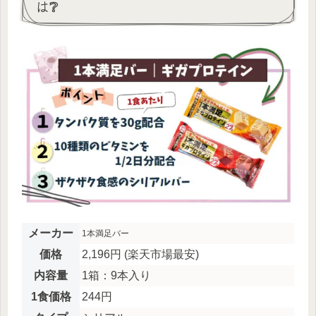
は❔
メーカー
1本満足バー
価格
2,196円 (楽天市場最安)
内容量
1箱：9本入り
1食価格
244円