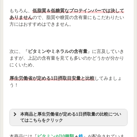
もちろん、
低脂質＆低糖質なプロテインバーでは決して
ありません
ので、脂質や糖質の含有量にもこだわりたい
方にはおすすめはできません。
次に、『
ビタミンやミネラルの含有量
』に言及していき
ますが、上記の含有量を見ても多いのかどうかが分かり
にくいため、
厚生労働省が定める1日摂取目安量と比較
してみましょ
う！
本商品と厚生労働省が定める1日摂取量の比較につい
てはこちらをクリック
～本商品の栄養含有量と1日摂取目
本商品には『
ビタミンが10種類
＋
鉄
』が配合されていま