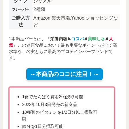
タイプ
シリアル
2種類
フレーバー
ご購入方
Amazon,楽天市場,Yahoo!ショッピングな
法
ど
1本満足バーとは、『
栄養内容
✖
コスパ
✖
美味しさ
✖
人
気
』この健康食品において最も重要なポイントが全て高
水準な、名実ともに最高のプロテインバーブランドで
す。
～本商品のココに注目！～
1食でたんぱく質を30g摂取可能
2022年10月3日発売の新商品
10種類のビタミンを1/2日分以上摂取可
能
鉄分を1日分摂取可能