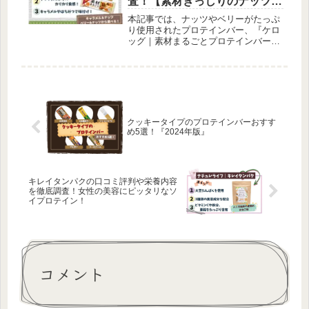
査！【素材ぎっしりのナッツバ
ー】
本記事では、ナッツやベリーがたっぷ
り使用されたプロテインバー、『ケロ
ッグ｜素材まるごとプロテインバー』
の栄養内容や口コミ評判を徹底的にご
紹介しています！ナッツやベリーをベ
ースに、はちみつやキャラメルでコー
ティングした美味しさは要注目です！
クッキータイプのプロテインバーおすす
め5選！『2024年版』
キレイタンパクの口コミ評判や栄養内容
を徹底調査！女性の美容にピッタリなソ
イプロテイン！
コメント