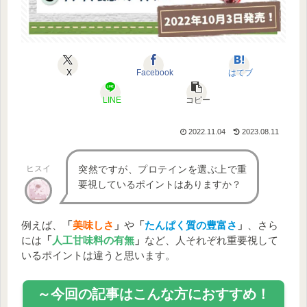
X
Facebook
はてブ
LINE
コピー
2022.11.04
2023.08.11
ヒスイ
突然ですが、プロテインを選ぶ上で重
要視しているポイントはありますか？
例えば、
「
美味しさ
」
や
「
たんぱく質の豊富さ
」
、さら
には
「
人工甘味料の有無
」
など、人それぞれ重要視して
いるポイントは違うと思います。
～今回の記事はこんな方におすすめ！