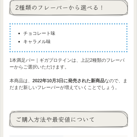
「日本人の食事摂取基準（2020年版）」策
2種類のフレーバーから選べる！
定検討会報告書
チョコレート味
キャラメル味
1本満足バー｜ギガプロテインは、上記2種類のフレーバ
ーからご選択いただけます。
本商品は、
2022年10月3日に発売された新商品
なので、ま
だまだ新しいフレーバーが増えていくことでしょう。
ご購入方法や最安値について