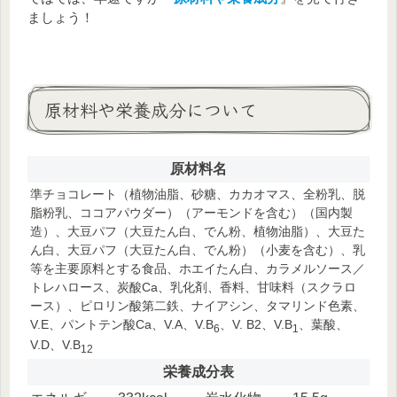
ましょう！
原材料や栄養成分について
原材料名
準チョコレート（植物油脂、砂糖、カカオマス、全粉乳、脱
脂粉乳、ココアパウダー）（アーモンドを含む）（国内製
造）、大豆パフ（大豆たん白、でん粉、植物油脂）、大豆た
ん白、大豆パフ（大豆たん白、でん粉）（小麦を含む）、乳
等を主要原料とする食品、ホエイたん白、カラメルソース／
トレハロース、炭酸Ca、乳化剤、香料、甘味料（スクラロ
ース）、ピロリン酸第二鉄、ナイアシン、タマリンド色素、
V.E、パントテン酸Ca、V.A、V.B
、V. B2、V.B
、葉酸、
6
1
V.D、V.B
12
栄養成分表