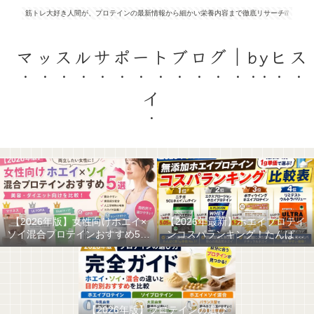
筋トレ大好き人間が、プロテインの最新情報から細かい栄養内容まで徹底リサーチ❕❕
マッスルサポートブログ｜byヒス
イ
【2026年版】女性向けホエイ×
【2026年最新】ホエイプロテイ
ソイ混合プロテインおすすめ5選
ンコスパランキング！たんぱく
｜美容・ダイエット向けを比較
質1g単価で選ぶ最強の無添加ホ
エイはこれだ！
【2026年版】プロテインの選び