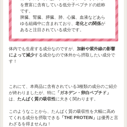
を豊富に含有している低分子ペプチドの総称
です。
脾臓、腎臓、膵臓、肺、心臓、血液などあら
ゆる組織中に含まれており、
老化との関係
が
あると注目されている成分です。
体内でも生産する成分なのですが、
加齢や紫外線の影響
によって減少
する成分なので体外から摂取したい成分で
す！
これにて、本商品に含有されている3種類の成分のご紹介
が終わりましたが、特に
「ガネデン・卵白ペプチド」
は、
たんぱく質の吸収性
に大きく関わります。
このようなことから、たんぱく質の吸収性を大幅に高め
てくれる成分を摂取できる
「THE PROTEIN」
は優秀と言
わざるを得ませんね！