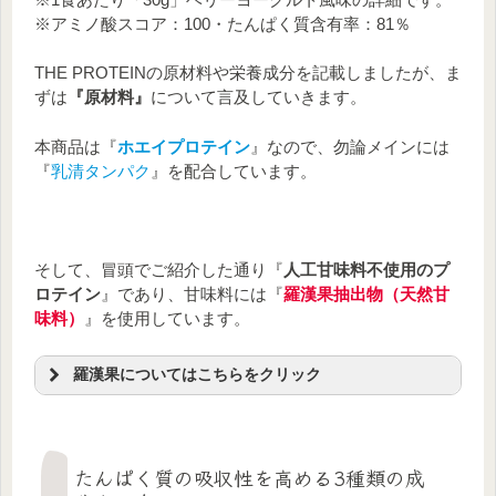
※アミノ酸スコア：100・たんぱく質含有率：81％
THE PROTEINの原材料や栄養成分を記載しましたが、ま
ずは
『原材料』
について言及していきます。
本商品は『
ホエイプロテイン
』なので、勿論メインには
『
乳清タンパク
』を配合しています。
そして、冒頭でご紹介した通り『
人工甘味料不使用のプ
ロテイン
』であり、甘味料には『
羅漢果抽出物（天然甘
味料）
』を使用しています。
羅漢果についてはこちらをクリック
～羅漢果（ラカンカ）とは？～
たんぱく質の吸収性を高める3種類の成