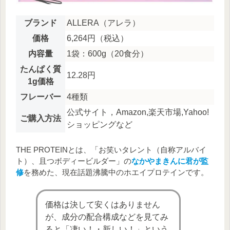
ブランド
ALLERA（アレラ）
価格
6,264円（税込）
内容量
1袋：600g
（20食分）
たんぱく質
12.28円
1g価格
フレーバー
4種類
公式サイト，Amazon,楽天市場,Yahoo!
ご購入方法
ショッピングなど
THE PROTEINとは、「お笑いタレント（自称アルバイ
ト）、且つボディービルダー」の
なかやまきんに君が監
修
を務めた、現在話題沸騰中のホエイプロテインです。
価格は決して安くはありません
が、成分の配合構成などを見てみ
ると「凄い！・新しい！」という