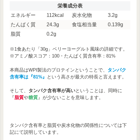
栄養成分表
エネルギー
112kcal
炭水化物
3.2g
たんぱく質
24.3g
食塩相当量
0.139g
脂質
0.2g
※1食あたり「30g」ベリーヨーグルト風味の詳細です。
※アミノ酸スコア：100・たんぱく質含有率：81%
本商品はWPI製法のプロテインということで、
タンパク
含有率は『81%』
という高さが最大の特長と言えます。
そして、
タンパク含有率が高い
ということは、同時に
『
脂質
や
糖質
』が少ないことを意味します。
タンパク含有率と脂質や炭水化物の関係性については下
記にて説明しています。