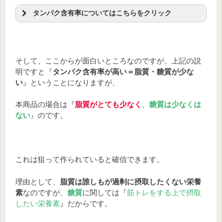
タンパク含有率についてはこちらをクリック
～タンパク含有率について～
そして、ここからが面白いところなのですが、上記の説
明ですと『
タンパク含有率が高い＝脂質・糖質が少な
い
』ということになりますが、
本商品の場合は『
脂質がとても少なく
、
糖質は少なくは
ない
』のです。
これは狙って作られていると確信できます。
理由として、
脂質は誰しもが過剰に摂取したくない栄養
素
なのですが、
糖質
に関しては『
筋トレをする上で摂取
したい栄養素
』だからです。
もちろん、
『糖質・脂質・ビ
タミン・ミネラル』
などの栄
ヒスイ