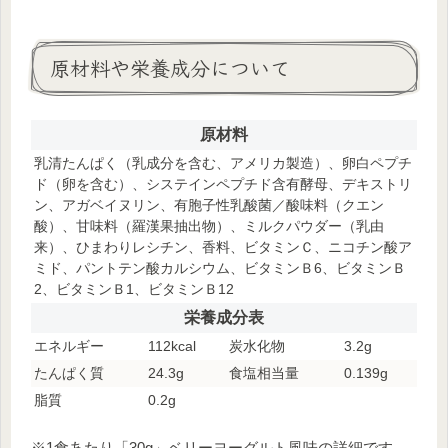
原材料や栄養成分について
原材料
乳清たんぱく（乳成分を含む、アメリカ製造）、卵白ペプチ
ド（卵を含む）、システインペプチド含有酵母、デキストリ
ン、アガベイヌリン、有胞子性乳酸菌／酸味料（クエン
酸）、甘味料（羅漢果抽出物）、ミルクパウダー（乳由
来）、ひまわりレシチン、香料、ビタミンＣ、ニコチン酸ア
ミド、パントテン酸カルシウム、ビタミンＢ6、ビタミンＢ
2、ビタミンＢ1、ビタミンＢ12
栄養成分表
エネルギー
112kcal
炭水化物
3.2g
たんぱく質
24.3g
食塩相当量
0.139g
脂質
0.2g
※1食あたり「30g」ベリーヨーグルト風味の詳細です。