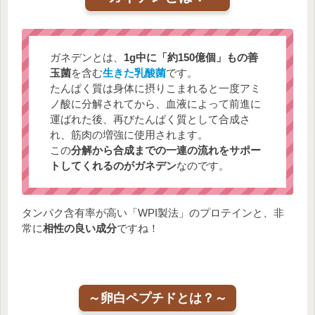
ガネデンとは、
1g中に「約150億個」もの善
玉菌
を含む
生きた乳酸菌
です。
たんぱく質は身体に摂りこまれると一度アミ
ノ酸に分解されてから、血液によって前進に
運ばれた後、再びたんぱく質として合成さ
れ、筋肉の増強に使用されます。
この
分解から合成までの一連の流れをサポー
トしてくれるのがガネデン
なのです。
タンパク含有率が高い「WPI製法」のプロテインと、非
常に
相性の良い成分
ですね！
～卵白ペプチドとは？～