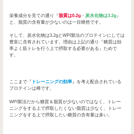
養素ですよね！
栄養成分を見ての通り『
脂質は0.2g
・
炭水化物は3.2g
』
と、脂質の含有量が少ないのは一目瞭然です。
そして、炭水化物は3.2gとWPI製法のプロテインにしては
豊富に含有されています。理由は上記の通り『糖質は効
率よく筋トレを行う上で摂取する必要がある』ためで
す。
～タンパク質含有率について（まとめ）
～
ここまで『
トレーニングの効率
』を考え配合されている
プロテインは稀です。
WPI製法だから糖質＆脂質が少ないのではなく、トレー
タンパク含有率が高ければ高いほど
ニングをする上で摂取したくない脂質は少なく、トレー
『タンパク質の含有量』が多くなり
ニングをする上で摂取したい糖質の含有量は多い。
『脂質や糖質』などの含有量が少な
くなる
タンパク含有率が低ければ低いほど