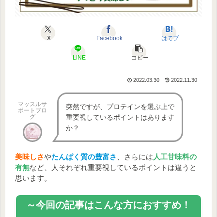
X
Facebook
はてブ
LINE
コピー
2022.03.30
2022.11.30
マッスルサ
突然ですが、プロテインを選ぶ上で
ポートブロ
グ
重要視しているポイントはあります
か？
美味しさ
や
たんぱく質の豊富さ
、さらには
人工甘味料の
有無
など、人それぞれ重要視しているポイントは違うと
思います。
～今回の記事はこんな方におすすめ！