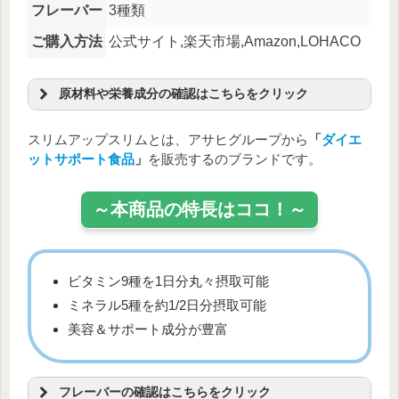
フレーバー
3種類
ご購入方法
公式サイト,楽天市場,Amazon,LOHACO
原材料や栄養成分の確認はこちらをクリック
原材料名
スリムアップスリムとは、アサヒグループから
「
ダイエ
難消化性デキストリン（アメリカ製造）、乳蛋白濃縮
ットサポート食品
」
を販売するのブランドです。
物、ブドウ糖、大豆蛋白、いちごパウダー（砂糖、デキ
ストリン、いちご果汁）、ドロマイト、果汁エキス混合
末（デキストリン、ブルーベリー果汁、ブラックカーラ
～本商品の特長はココ！～
ント果汁、レッドラズベリー果汁、アロニア果汁、リン
ゴンベリー果汁、アサイーエキス）、オルニチン塩酸
塩、コエンザイムQ10、パン酵母、乳酸菌末（殺菌）/
加工デンプン、増粘剤（キサンタンガム）、酸味料、
ビタミン9種を1日分丸々摂取可能
V.C、甘味料（アスパルテーム・L-フェニルアラニン化
ミネラル5種を約1/2日分摂取可能
合物、アセスルファムK）、香料、クエン酸鉄Na、着色
美容＆サポート成分が豊富
料（ベニコウジ、アントシアニン）、ヒアルロン酸、ナ
イアシン、V.E、パントテン酸Ca、V.B6、V.B2、V.B1、
V.A、葉酸、V.D、V.B12、（一部に乳成分・大豆を含
む）
フレーバーの確認はこちらをクリック