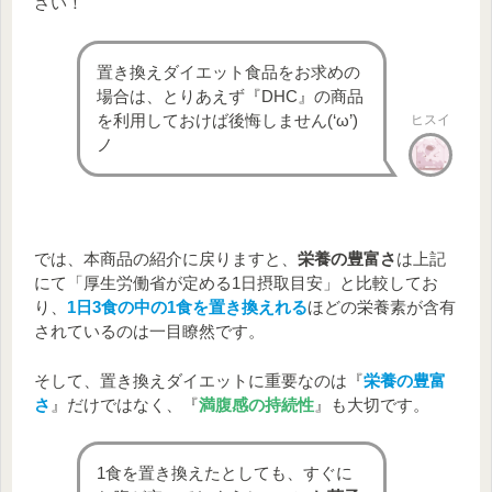
さい！
葉酸
196㎍
240㎍
240㎍
ナイ
アシ
20㎎
11㎎
15㎎
置き換えダイエット食品をお求めの
ン
場合は、とりあえず『DHC』の商品
パン
を利用しておけば後悔しません(‘ω’)
ヒスイ
トテ
4.7㎎
5㎎
5㎎
ノ
ン酸
ビタ
ミン
1.5㎎
1.1㎎
1.4㎎
B1
では、本商品の紹介に戻りますと、
栄養の豊富さ
は上記
ビタ
にて「厚生労働省が定める1日摂取目安」と比較してお
ミン
1.2㎎
1.2㎎
1.6㎎
り、
1日3食の中の1食を置き換えれる
ほどの栄養素が含有
B2
されているのは一目瞭然です。
ビタ
ミン
1.6㎎
1.1㎎
1.4㎎
そして、置き換えダイエットに重要なのは『
栄養の豊富
B6
さ
』だけではなく、『
満腹感の持続性
』も大切です。
ビタ
642㎍
650㎍
850㎍
ミンA
1食を置き換えたとしても、すぐに
ビタ