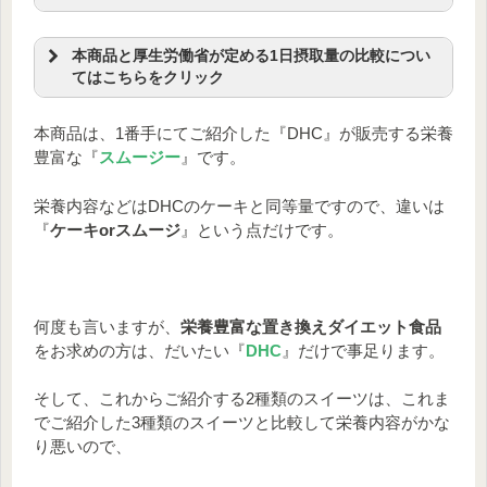
栄養成分表
～3種類のフレーバーで飽きずにダイエッ
エネルギー
107kcal
炭水化物
20.7g
ト！～
本商品と厚生労働省が定める1日摂取量の比較につい
てはこちらをクリック
たんぱく質
10.9g
－糖質
10.9g
【栄養成分の含有量と1日摂取量】
脂質
0.9g
－食物繊維
9.8g
ストロベリー＆ブルーベリー味
本商品は、1番手にてご紹介した『DHC』が販売する栄養
食塩相当量
0.2g
葉酸
214㎍
豊富な『
スムージー
』です。
バナナ＆マスカット味
ビタミンA
707㎍
ナイアシン
22㎎
マンゴー＆オレンジ味
本商品1
1日摂取推奨
1日摂取推奨
パントテン酸
4.9㎎
ビタミンB1
1.6㎎
栄養内容などはDHCのケーキと同等量ですので、違いは
日摂取量
量
量
ビタミンB2
1.1㎎
※²（女
ビタミンB6
※²（男
1.74㎎
『
ケーキorスムージ
』という点だけです。
ビタミンB12
※¹
3.9㎍
性）
ビタミンD
性）
3.8㎍
ビタミンC
91㎎
ビタミンE
10.0㎎
マグ
ネシ
157㎎
270㎎
340㎎
亜鉛
2.5㎎
カルシウム
336㎎
何度も言いますが、
栄養豊富な置き換えダイエット食品
ウム
マグネシウム
157㎎
鉄
3.6㎎
をお求めの方は、だいたい『
DHC
』だけで事足ります。
亜鉛
2.5㎎
8㎎
11㎎
銅
0.3㎎
カル
そして、これからご紹介する2種類のスイーツは、これま
オルニチン塩酸塩：120㎎、コエンザイムQ10：
シウ
336㎎
650㎎
800㎎
でご紹介した3種類のスイーツと比較して栄養内容がかな
35㎎、ヒアルロン酸：20㎎、乳酸菌(フェカリス
ム
り悪いので、
FK-23)：800億個
鉄
3.6㎎
6.5㎎
7.5㎎