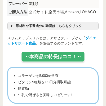
フレーバー
3種類
ご購入方法
公式サイト,楽天市場,Amazon,LOHACO
原材料や栄養成分の確認はこちらをクリック
原材料名
スリムアップスリムとは、アサヒグループから
「
ダイエ
黄桃加工品(黄桃、砂糖)(南アフリカ製造)、砂糖、水溶
ットサポート食品
」
を販売するのブランドです。
性食物繊維、豚コラーゲンペプチド(ゼラチンを含む)、
白桃濃縮果汁、殺菌乳酸菌末(乳成分を含む)、コエンザ
イムQ10/ゲル化剤(ペクチン:りんご由来)、酸味料、甘
～本商品の特長はココ！～
味料(アセスルファムK、ステビア、スクラロース)、
V.C、ヒアルロン酸、乳化剤、香料、V.E、ナイアシ
ン、パントテン酸Ca、V.B1、V.B6、V.B2、V.A、葉酸、
V.D、V.B12
コラーゲンを5,000㎎含有
栄養成分表
ビタミン9種類を1/3日分摂取可能
脂質0g
エネルギー
98kcal
炭水化物
21.8g
牛乳で混ぜると美味しいゼリーに❕
たんぱく質
6.2g
－糖質
15g
脂質
0g
－食物繊維
6.8g