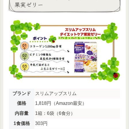
果実ゼリー
ビタ
ミン
3.9㎍
2.4㎍
2.4㎍
B12
ビタ
10㎎
5㎎
6㎎
ミンE
ビタ
3.8㎍
8.5㎍
8.5㎍
ミンD
「日本人の食事摂取基準（2020年版）」策
定検討会報告書
ブランド
スリムアップスリム
価格
1,818円（Amazon最安）
内容量
1箱：6袋（6食分）
1食価格
303円