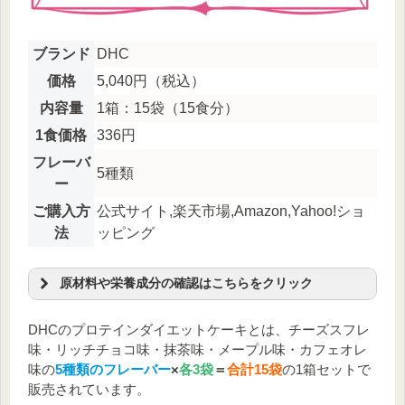
ブランド
DHC
価格
5,040円（税込）
内容量
1箱：15袋（15食分）
1食価格
336円
フレーバ
5種類
ー
ご購入方
公式サイト,楽天市場,Amazon,Yahoo!ショ
法
ッピング
原材料や栄養成分の確認はこちらをクリック
原材料名
DHCのプロテインダイエットケーキとは、チーズスフレ
ブドウ糖（国内製造）、難消化性デキストリン、大豆蛋
味・リッチチョコ味・抹茶味・メープル味・カフェオレ
白、乾燥全卵、乳蛋白濃縮物、でん粉、粉末油脂（食用
味の
5種類のフレーバー
×
各3袋
＝
合計15袋
の1箱セットで
植物油脂、コーンシロップ）、抹茶、ドロマイト、オル
販売されています。
ニチン塩酸塩、コエンザイムQ10、プラセンタエキス