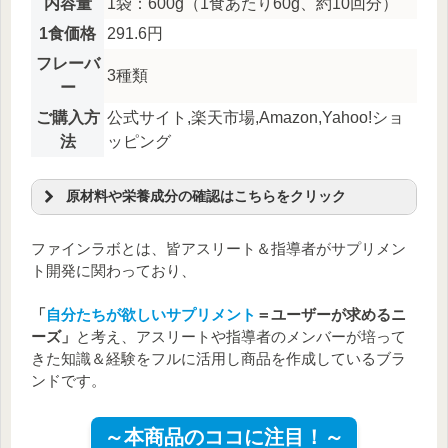
内容量
1袋：600g（1食あたり60g、約10回分）
1食価格
291.6円
フレーバ
3種類
ー
ご購入方
公式サイト,楽天市場,Amazon,Yahoo!ショ
法
ッピング
原材料や栄養成分の確認はこちらをクリック
原材料名
ファインラボとは、皆アスリート＆指導者がサプリメン
粉末状小麦たん白（国内製造）、大豆粉、乳清たんぱ
ト開発に関わっており、
く、クリーミングパウダー（クリーム、脱脂粉乳、乳
糖、砂糖）、コーンスターチ、オオバコ種皮粉末、食
「
自分たちが欲しいサプリメント
＝ユーザーが求めるニ
塩/ベーキングパウダー、増粘多糖類、乳化剤、甘味料
ーズ」
と考え、アスリートや指導者のメンバーが培って
（スクラロース、アセスルファムK）、香料、調味料
きた知識＆経験をフルに活用し商品を作成しているブラ
（アミノ酸等）、（一部に小麦・乳成分・大豆を含む）
ンドです。
栄養成分表
エネルギー
248kcal
炭水化物
12.5g
～本商品のココに注目！～