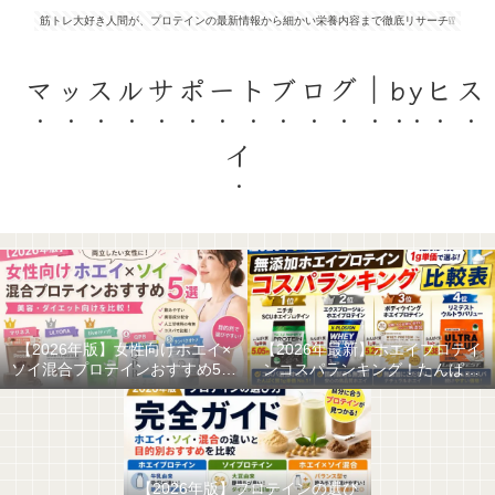
筋トレ大好き人間が、プロテインの最新情報から細かい栄養内容まで徹底リサーチ❕❕
マッスルサポートブログ｜byヒス
イ
【2026年版】女性向けホエイ×
【2026年最新】ホエイプロテイ
ソイ混合プロテインおすすめ5選
ンコスパランキング！たんぱく
｜美容・ダイエット向けを比較
質1g単価で選ぶ最強の無添加ホ
エイはこれだ！
【2026年版】プロテインの選び