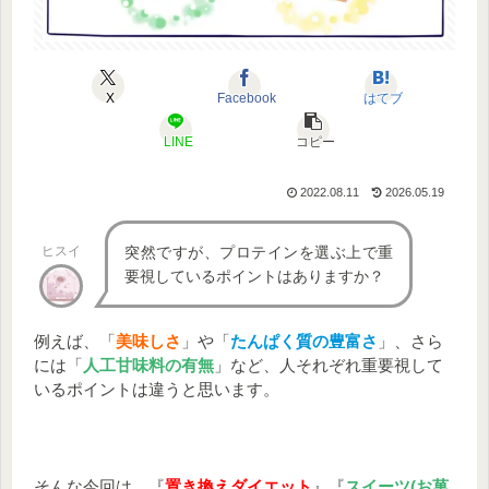
X
Facebook
はてブ
LINE
コピー
2022.08.11
2026.05.19
ヒスイ
突然ですが、プロテインを選ぶ上で重
要視しているポイントはありますか？
例えば、「
美味しさ
」や「
たんぱく質の豊富さ
」、さら
には「
人工甘味料の有無
」など、人それぞれ重要視して
いるポイントは違うと思います。
そんな今回は、『
置き換えダイエット
』『
スイーツ(お菓