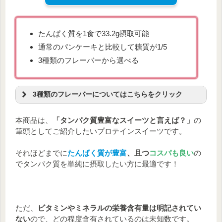
たんぱく質
33.2g
－糖質
8.4g
脂質
8.2g
－食物繊維
4.1g
食塩相当量
0.8g
たんぱく質を1食で33.2g摂取可能
通常のパンケーキと比較して糖質が1/5
3種類のフレーバーから選べる
3種類のフレーバーについてはこちらをクリック
～3種類のフレーバーはコレ！～
本商品は、
「タンパク質豊富なスイーツと言えば？」
の
筆頭としてご紹介したいプロテインスイーツです。
それほどまでに
たんぱく質が豊富
、且つ
コスパも良い
の
でタンパク質を単純に摂取したい方に最適です！
ただ、
ビタミンやミネラルの栄養含有量は明記されてい
ない
ので、どの程度含有されているのは未知数です。