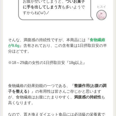
ミン
3.1㎍
2.4㎍
2.4㎍
お腹が空いてしまうと、
ついお菓子
B12
に手を出してしまう方
も多いようで
ヒスイ
すからね(‘ω’)ノ
ビタ
9.6㎎
5㎎
6㎎
ミンE
ビタ
2.6㎍
8.5㎍
8.5㎍
ミンD
そんな、満腹感の持続性ですが、本商品には『
食物繊維
が9.6g
』含有されており、この含有量は1日摂取目安の半
分ほどです。
「日本人の食事摂取基準（2020年版）」策
定検討会報告書
※18～29歳の女性の1日摂取目安『18g以上』
食物繊維の効果効能の一つである、『
整腸作用(お腹の調
子を整える）
』の有用性は皆さんご存じかと思います
が、食物繊維はお腹にたまりやすく、
満腹感の持続性
も
高くなります。
なので、置き換えダイエット食品には必須級の栄養素で