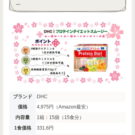
ー
ブランド
DHC
価格
4,975円（Amazon最安）
内容量
1箱：15袋（15食分）
1食価格
331.6円