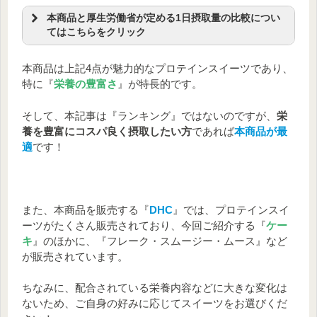
ビタミンD
2.6㎍
ビタミンE
9.6㎎
本商品と厚生労働省が定める1日摂取量の比較につい
葉酸
196㎍
てはこちらをクリック
コエンザイムQ10：35㎎
【栄養成分の含有量と1日摂取量】
ヒアルロン酸 ：20㎎
本商品は上記4点が魅力的なプロテインスイーツであり、
特に『
栄養の豊富さ
』が特長的です。
プラセンタ ：50㎎
オルニチン塩酸塩：120㎎
本商品1
1日摂取推奨
1日摂取推奨
そして、本記事は『ランキング』ではないのですが、
栄
食物繊維 ：9,500㎎
日摂取量
量
量
※²（女
※²（男
養を豊富にコスパ良く摂取したい方
であれば
本商品が最
適
です！
※¹
性）
性）
マグ
ネシ
173㎎
270㎎
340㎎
ウム
また、本商品を販売する『
DHC
』では、プロテインスイ
亜鉛
3.0㎎
8㎎
11㎎
ーツがたくさん販売されており、今回ご紹介する『
ケー
カル
キ
』のほかに、『フレーク・スムージー・ムース』など
シウ
650㎎
800㎎
320㎎
が販売されています。
ム
鉄
4.6㎎
6.5㎎
7.5㎎
ちなみに、配合されている栄養内容などに大きな変化は
ないため、ご自身の好みに応じてスイーツをお選びくだ
銅
0.4㎎
0.7㎎
0.9㎎