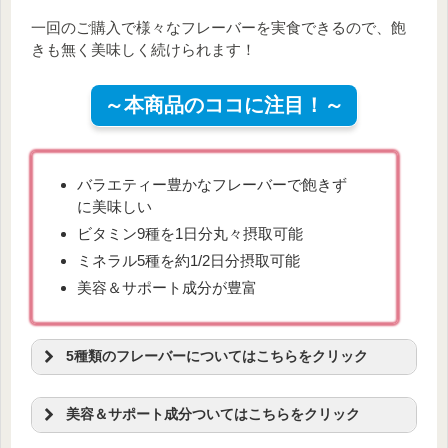
末、パン酵母/ベーキングパウダー、V.C、甘味料（アス
一回のご購入で様々なフレーバーを実食できるので、飽
パルテーム・L-フェニルアラニン化合物）、増粘剤（キ
きも無く美味しく続けられます！
サンタンガム）、カゼインNa、クエン酸第一鉄ナトリ
ウム、ヒアルロン酸、乳化剤、V.E、ナイアシン、香
料、パントテン酸Ca、V.B1、V.B6、V.B2、V.A、葉酸、
～本商品のココに注目！～
酸化防止剤（トコフェロール）、V.D、V.B12、（一部
に卵・乳成分・大豆・豚肉を含む）
栄養成分表
バラエティー豊かなフレーバーで飽きず
エネルギー
180kcal
炭水化物
26g
に美味しい
たんぱく質
14.6g
－糖質
16.4g
ビタミン9種を1日分丸々摂取可能
脂質
4.9g
－食物繊維
9.6g
ミネラル5種を約1/2日分摂取可能
食塩相当量
0.7g
カルシウム
320㎎
美容＆サポート成分が豊富
鉄
4.6㎎
亜鉛
3.0㎎
銅
0.4㎎
マグネシウム
173㎎
ビタミンA
642㎍
ナイアシン
20㎎
5種類のフレーバーについてはこちらをクリック
パントテン酸
4.7㎎
ビタミンB1
1.5㎎
～5種類のフレーバーはコレ！～
ビタミンB2
1.2㎎
ビタミンB6
1.6㎎
美容＆サポート成分ついてはこちらをクリック
ビタミンB12
3.1㎍
ビタミンC
82㎎
～美容＆サポート成分はコレ！～