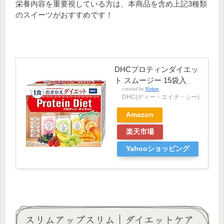
栄養内容を重要視している方は、本商品を含め上記3種類
銅
0.3㎎
0.7㎎
0.9㎎
のスイーツがおすすめです！
葉酸
214㎍
240㎍
240㎍
ナイ
アシ
22㎎
11㎎
15㎎
ン
パン
DHCプロティンダイエッ
トテ
4.9㎎
5㎎
5㎎
ト スムージー 15袋入
ン酸
created by
Rinker
DHC(ディー・エイチ・シー)
ビタ
ミン
1.6㎎
1.1㎎
1.4㎎
Amazon
B1
楽天市場
ビタ
ミン
1.1㎎
1.2㎎
1.6㎎
Yahooショッピング
B2
ビタ
ミン
1.74㎎
1.1㎎
1.4㎎
B6
ビタ
707㎍
650㎍
850㎍
ミンA
スリムアップスリム｜ダイエットケア