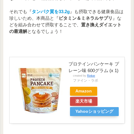
それでも『
タンパク質を33.2g
』も摂取できる健康食品は
珍しいため、本商品と『
ビタミン＆ミネラルサプリ
』な
どを組み合わせて摂取することで、
置き換えダイエット
の最適解
となるでしょう！
プロテインパンケーキ プ
レーン味 600グラム (x 1)
created by
Rinker
ファイン・ラボ
Amazon
楽天市場
Yahooショッピング