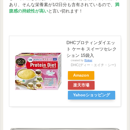
あり、そんな栄養素が1/2日分も含有されているので、
満
腹感の持続性が高い
と言い切れます！
DHCプロティンダイエッ
ト ケーキ スイーツセレク
ション 15袋入
created by
Rinker
DHC(ディー・エイチ・シー)
Amazon
楽天市場
Yahooショッピング