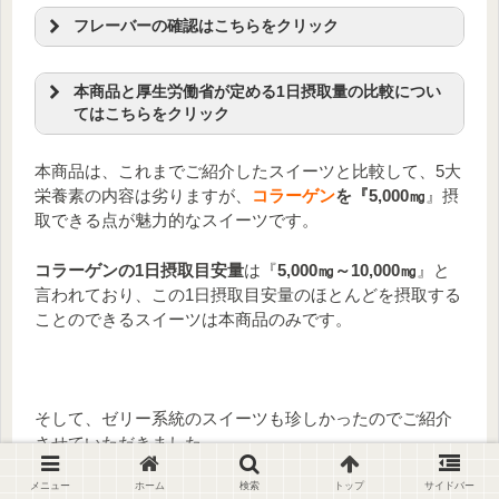
食塩相当量
0.41g
葉酸
35～210㎍
フレーバーの確認はこちらをクリック
ビタミンA
120～290㎍
ナイアシン
5.8㎎
～3種類のフレーバーで飽きずにダイエッ
ビタミンE
3.0㎎
ビタミンB1
0.2～0.6㎎
ト！～
本商品と厚生労働省が定める1日摂取量の比較につい
ビタミンB2
0.4㎎
ビタミンB6
0.4㎎
てはこちらをクリック
ビタミンB12
1.0㎍
ビタミンD
1.0～2.9㎍
【栄養成分の含有量と1日摂取量】
コラーゲン：5,000㎎、ヒアルロン酸：25㎎、乳
ピーチ味
本商品は、これまでご紹介したスイーツと比較して、5大
酸菌：40㎎、コエンザイムQ10：10～30㎎
栄養素の内容は劣りますが、
コラーゲン
を『5,000㎎
』摂
ブルーベリー味
取できる点が魅力的なスイーツです。
マンゴー味
本商品1
1日摂取推奨
1日摂取推奨
日摂取量
量
量
※²（女
※²（男
コラーゲンの1日摂取目安量
は『
5,000㎎～10,000㎎
』と
言われており、この1日摂取目安量のほとんどを摂取する
※¹
性）
性）
ことのできるスイーツは本商品のみです。
葉酸
35～210㎍
240㎍
240㎍
ナイ
アシ
5.8㎎
11㎎
15㎎
ン
そして、ゼリー系統のスイーツも珍しかったのでご紹介
ビタ
させていただきました。
ミン
0.2～0.6㎎
1.1㎎
1.4㎎
B1
メニュー
ホーム
検索
トップ
サイドバー
ただ、
たんぱく質・ビタミン・ミネラルの含有量が少な