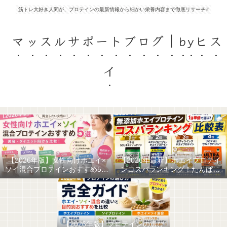
筋トレ大好き人間が、プロテインの最新情報から細かい栄養内容まで徹底リサーチ❕❕
マッスルサポートブログ｜byヒス
イ
【2026年版】女性向けホエイ×
【2026年最新】ホエイプロテイ
ソイ混合プロテインおすすめ5選
ンコスパランキング！たんぱく
｜美容・ダイエット向けを比較
質1g単価で選ぶ最強の無添加ホ
エイはこれだ！
【2026年版】プロテインの選び