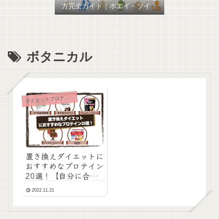
方完全ガイド｜ホエイ・ソイ・
混合の違いと目的別おすすめを
比較
ボタニカル
ダ
イエットプロテイン
置き換えダイエットに
おすすめなプロテイン
20選！【自分に合っ
たプロテインを見つけ
2022.11.21
よう！】